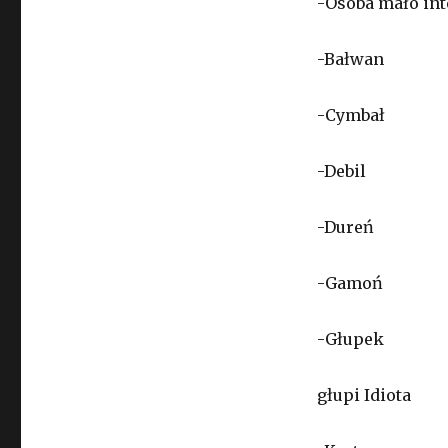
-Osoba mało int
-Bałwan
-Cymbał
-Debil
-Dureń
-Gamoń
-Głupek
głupi Idiota