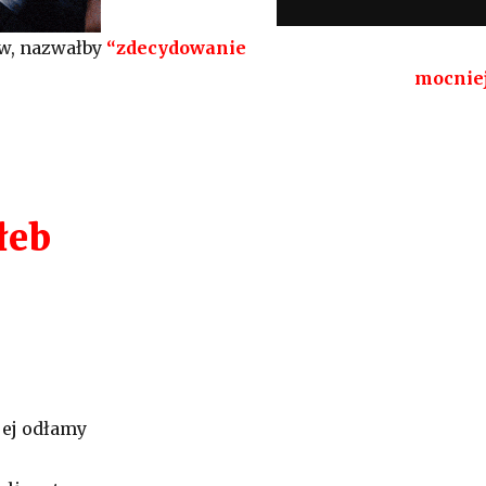
w, nazwałby
“zdecydowanie
mocniej
łeb
jej odłamy