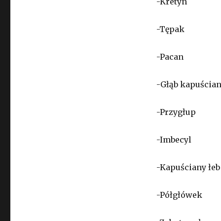
-Kretyn
-Tępak
-Pacan
-Głąb kapuścia
-Przygłup
-Imbecyl
-Kapuściany łeb
-Półgłówek