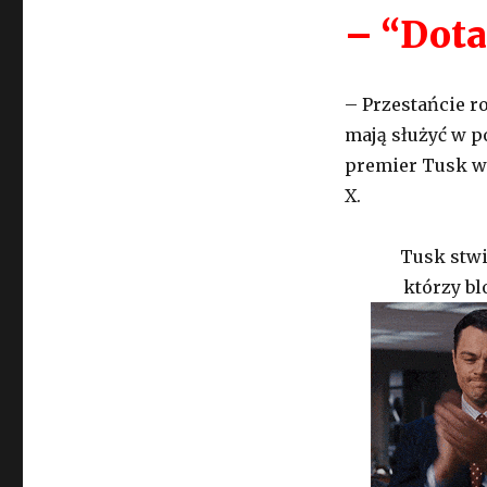
– “Dota
– Przestańcie ro
mają służyć w p
premier Tusk w
X.
Tusk stwie
którzy bl