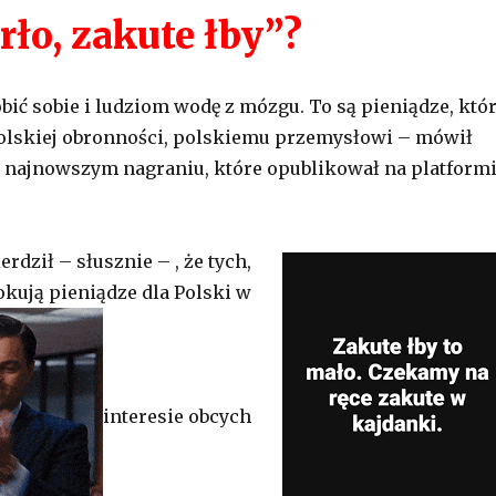
rło, zakute łby”?
bić sobie i ludziom wodę z mózgu. To są pieniądze, któ
olskiej obronności, polskiemu przemysłowi – mówił
 najnowszym nagraniu, które opublikował na platform
rdził – słusznie – , że tych,
okują pieniądze dla Polski w
interesie obcych