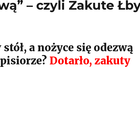
wą” – czyli Zakute Łb
 stół, a nożyce się odezwą
pisiorze?
Dotarło, zakuty