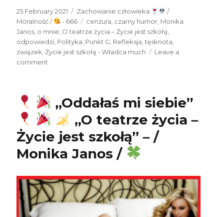
Posted
25 February 2021
Categories
Zachowanie człowieka
/
on
Moralność /
- 666
Tags
cenzura
,
czarny humor
,
Monika
Janos
,
o mnie
,
O teatrze życia – Życie jest szkołą
,
odpowiedzi
,
Polityka
,
Punkt G
,
Refleksja
,
tęsknota
,
związek
,
Życie jest szkołą - Władca much
Leave a
comment
on
„Źli
ludzie
„Oddałaś mi siebie”
nadzieję
odebrali
„O teatrze życia –
mi”
Życie jest szkołą” – /
/
Monika Janos /
„O
teatrze
życia
–
Życie
jest
szkołą”