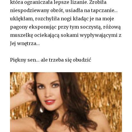
która ograniczała lepsze lizanie. Zrobiła
niespodziewany obrót, usiadła na tapczanie…
uklękłam, rozchyliła nogi kładąc je na moje
pagony eksponując przy tym soczystą, różową
muszelkę ociekającą sokami wypływającymi z
Jej wnętrza…
Piękny sen… ale trzeba się obudzić