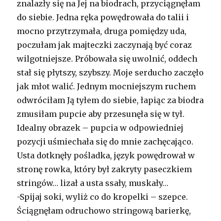
znalazły się na Jej na biodrach, przyciągnęłam
do siebie. Jedna ręka powędrowała do talii i
mocno przytrzymała, druga pomiędzy uda,
poczułam jak majteczki zaczynają być coraz
wilgotniejsze. Próbowała się uwolnić, oddech
stał się płytszy, szybszy. Moje serducho zaczęło
jak młot walić. Jednym mocniejszym ruchem
odwróciłam Ją tyłem do siebie, łapiąc za biodra
zmusiłam pupcie aby przesunęła się w tył.
Idealny obrazek – pupcia w odpowiedniej
pozycji uśmiechała się do mnie zachęcająco.
Usta dotknęły pośladka, język powędrował w
stronę rowka, który był zakryty paseczkiem
stringów… lizał a usta ssały, muskały…
-Spijaj soki, wyliż co do kropelki – szepce.
Ściągnęłam odruchowo stringową barierkę,