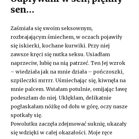
sen…
Zaśmiała się swoim seksownym,
rozbrajającym śmiechem, w oczach pojawiły
się iskierki, kochane kurwiki. Przy niej
zawsze kręci się nutka seksu. Usiadłam
naprzeciw, lubię na nią patrzeć. Ten Jej wzrok
– wiedziała jak na mnie działa – pończoszki,
szpileczki mrrrr. Uśmiechając się, kiwnęła na
mnie palcem. Wstałam potulnie, omijając ławę
podeszłam do niej. Uklękłam, delikatnie
pogłaskałam nóżkę od dołu w górę, oczy nasze
spotkały się.
Powolutku zaczęła zdejmować suknię, ukazały
się wdzięki w całej okazałości. Moje ręce