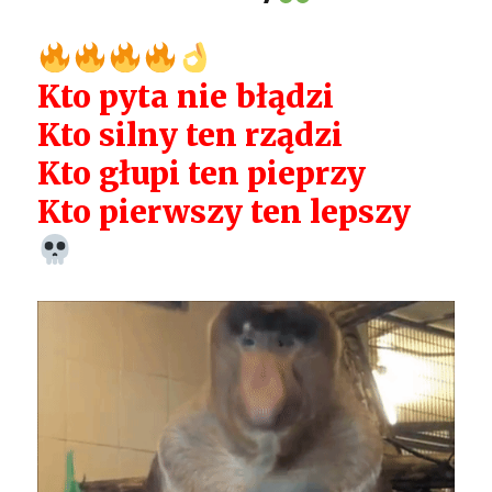
Kto pyta nie błądzi
Kto silny ten rządzi
Kto głupi ten pieprzy
Kto pierwszy ten lepszy