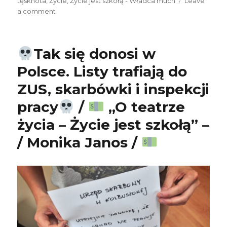
tęsknota
,
Życie
,
Życie jest szkołą - Władca much
Leave
a comment
on
„Oddałaś
Tak się donosi w
mi
siebie”
Polsce. Listy trafiają do
ZUS, skarbówki i inspekcji
pracy
/
„O teatrze
„O
teatrze
życia – Życie jest szkołą” –
życia
/ Monika Janos /
–
Życie
jest
szkołą”
–
/
Monika
Janos
/