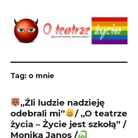
O teatrze życia
Tag: o mnie
„Źli ludzie nadzieję
odebrali mi”
/ „O teatrze
życia – Życie jest szkołą” /
Monika Janos /