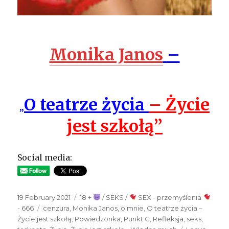
Monika Janos
–
O teatrze życia
– Życie
„
jest szkołą”
Social media:
Posted
19 February 2021
Categories
18 +
/ SEKS /
SEX - przemyślenia
on
- 666
Tags
cenzura
,
Monika Janos
,
o mnie
,
O teatrze życia –
Życie jest szkołą
,
Powiedzonka
,
Punkt G
,
Refleksja
,
seks
,