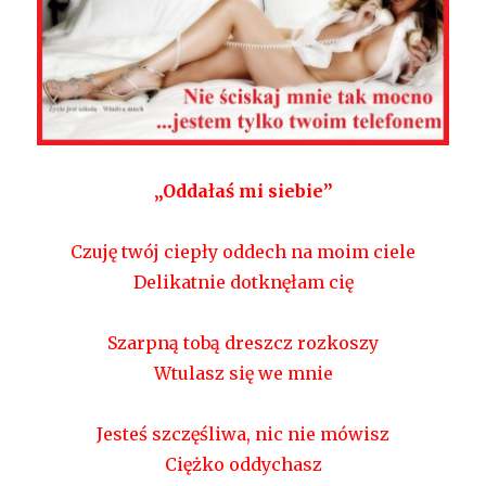
/
Monika
Janos
/
„Oddałaś mi siebie”
Czuję twój ciepły oddech na moim ciele
Delikatnie dotknęłam cię
Szarpną tobą dreszcz rozkoszy
Wtulasz się we mnie
Jesteś szczęśliwa, nic nie mówisz
Ciężko oddychasz