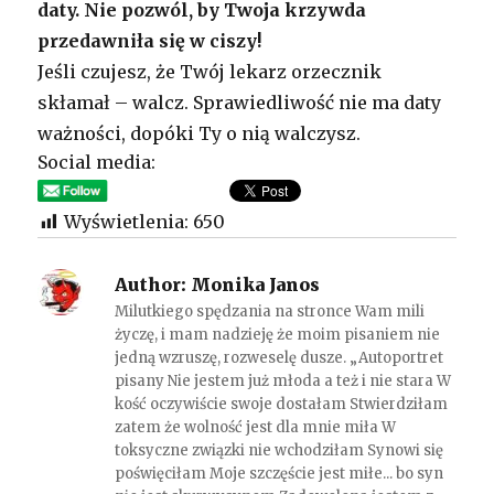
daty. Nie pozwól, by Twoja krzywda
przedawniła się w ciszy!
Jeśli czujesz, że Twój lekarz orzecznik
skłamał – walcz. Sprawiedliwość nie ma daty
ważności, dopóki Ty o nią walczysz.
Social media:
Wyświetlenia:
650
Author:
Monika Janos
Milutkiego spędzania na stronce Wam mili
życzę, i mam nadzieję że moim pisaniem nie
jedną wzruszę, rozweselę dusze. „Autoportret
pisany Nie jestem już młoda a też i nie stara W
kość oczywiście swoje dostałam Stwierdziłam
zatem że wolność jest dla mnie miła W
toksyczne związki nie wchodziłam Synowi się
poświęciłam Moje szczęście jest miłe... bo syn