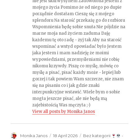
nie jest skurwysynem Zadowolona jestem z
mojego życia Pomimo że od niego po dupie
porządnie dostałam Cieszę się z mojego
splendoru Na starość przekażę go do rozbioru
Wspomnienia będę sobie snuła Nie pójdzie na
marne moja nad życiem zaduma Daję
każdemu tę oto radę - żyj tak Aby na starość
wspominać a wstyd opowiadać było Jestem
jaka jestem i mam nadzieję że moimi
wypowiedziami, przemyśleniami nie robię
nikomu krzywdy. Piszę co myślę, mówię co
myślę a pisać, pisać każdy może - lepiej lub
gorzej i tak powiem Wam szczerze, nie znam
się na pisaniu co i jak gdzie znaki
interpunkcyjne wstawić. Wiele bym o sobie
mogła jeszcze pisać, ale nie będą mą
zajebistością Was męczyła ;-)
View all posts by Monika Janos
Author
Monika Janos
Posted
18 April 2026
Categories
Bez kategorii
-