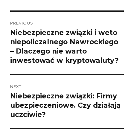
Post
PREVIOUS
navigation
Niebezpieczne związki i weto
Previous
niepoliczalnego Nawrockiego
post:
– Dlaczego nie warto
inwestować w kryptowaluty?
NEXT
Niebezpieczne związki: Firmy
Next
ubezpieczeniowe. Czy działają
post:
uczciwie?