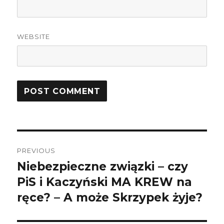
WEBSITE
Post
PREVIOUS
navigation
Niebezpieczne związki – czy
Previous
PiS i Kaczyński MA KREW na
post:
ręce? – A może Skrzypek żyje?