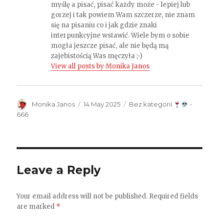
myślę a pisać, pisać każdy może - lepiej lub
gorzej i tak powiem Wam szczerze, nie znam
się na pisaniu co i jak gdzie znaki
interpunkcyjne wstawić. Wiele bym o sobie
mogła jeszcze pisać, ale nie będą mą
zajebistością Was męczyła ;-)
View all posts by Monika Janos
Author
Monika Janos
Posted
14 May 2025
Categories
Bez kategorii
-
on
666
Leave a Reply
Your email address will not be published.
Required fields
are marked
*