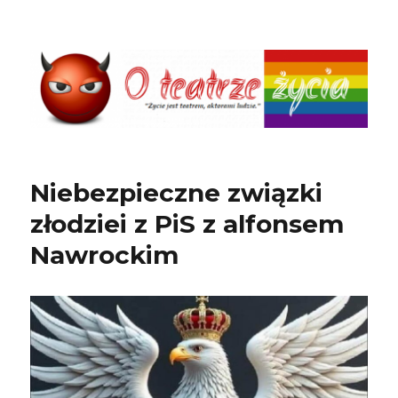
O teatrze życia
Niebezpieczne związki
złodziei z PiS z alfonsem
Nawrockim