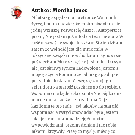
Author:
Monika Janos
Milutkiego spędzania na stronce Wam mili
życzę, i mam nadzieję że moim pisaniem nie
jedną wzruszę, rozweselę dusze. „Autoportret
pisany Nie jestem już młoda a też i nie stara W
kość oczywiście swoje dostałam Stwierdziłam
zatem że wolność jest dla mnie miła W
toksyczne związki nie wchodziłam Synowi się
poświęciłam Moje szczęście jest miłe... bo syn
nie jest skurwysynem Zadowolona jestem z
mojego życia Pomimo że od niego po dupie
porządnie dostałam Cieszę się z mojego
splendoru Na starość przekażę go do rozbioru
Wspomnienia będę sobie snuła Nie pójdzie na
marne moja nad życiem zaduma Daję
każdemu tę oto radę - żyj tak Aby na starość
wspominać a wstyd opowiadać było Jestem
jaka jestem i mam nadzieję że moimi
wypowiedziami, przemyśleniami nie robię
nikomu krzywdy. Piszę co myślę, mówię co