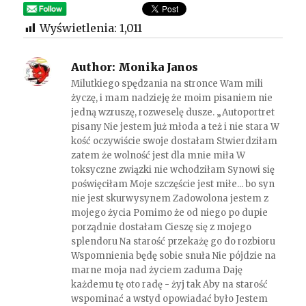
Wyświetlenia:
1,011
Author:
Monika Janos
Milutkiego spędzania na stronce Wam mili
życzę, i mam nadzieję że moim pisaniem nie
jedną wzruszę, rozweselę dusze. „Autoportret
pisany Nie jestem już młoda a też i nie stara W
kość oczywiście swoje dostałam Stwierdziłam
zatem że wolność jest dla mnie miła W
toksyczne związki nie wchodziłam Synowi się
poświęciłam Moje szczęście jest miłe... bo syn
nie jest skurwysynem Zadowolona jestem z
mojego życia Pomimo że od niego po dupie
porządnie dostałam Cieszę się z mojego
splendoru Na starość przekażę go do rozbioru
Wspomnienia będę sobie snuła Nie pójdzie na
marne moja nad życiem zaduma Daję
każdemu tę oto radę - żyj tak Aby na starość
wspominać a wstyd opowiadać było Jestem