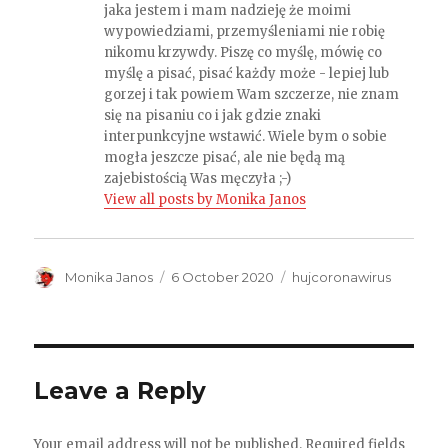
jaka jestem i mam nadzieję że moimi
wypowiedziami, przemyśleniami nie robię
nikomu krzywdy. Piszę co myślę, mówię co
myślę a pisać, pisać każdy może - lepiej lub
gorzej i tak powiem Wam szczerze, nie znam
się na pisaniu co i jak gdzie znaki
interpunkcyjne wstawić. Wiele bym o sobie
mogła jeszcze pisać, ale nie będą mą
zajebistością Was męczyła ;-)
View all posts by Monika Janos
Author
Monika Janos
Posted
6 October 2020
Categories
hujcoronawirus
on
Leave a Reply
Your email address will not be published.
Required fields