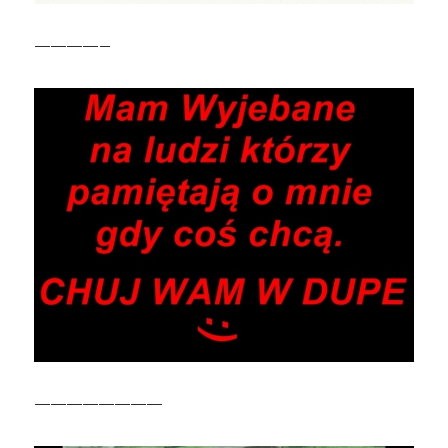
————–
————————