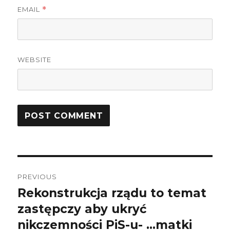
EMAIL
*
WEBSITE
Post
PREVIOUS
navigation
Rekonstrukcja rządu to temat
Previous
zastępczy aby ukryć
post:
nikczemności PiS-u- …matki