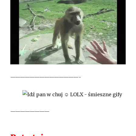
——————————————-
————————