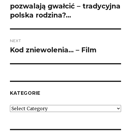
pozwalają gwałcić – tradycyjna
polska rodzina?…
NEXT
Kod zniewolenia… – Film
Next
post:
KATEGORIE
Kategorie