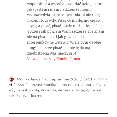
wspominać a wstyd opowiadać było Jestem
jaka jestem i mam nadzieję że moimi
wypowiedziami, przemyśleniami nie robię
nikomu krzywdy. Piszę co myślę, mówię co
myślę a pisać, pisać każdy może - lepiej lub
gorzej i tak powiem Wam szczerze, nie znam
się na pisaniu co i jak gdzie znaki
interpunkcyjne wstawić. Wiele bym o sobie
mogła jeszcze pisać, ale nie będą mą
zajebistością Was męczyła ;-)
View all posts by Monika Janos
Author
Monika Janos
Posted
23 September 2020
Categories
ŻYCIE / ☜♡☞ /
on
/ - 666
Tags
cenzura
,
Monika Janos
,
natura
,
O teatrze życia
– Życie jest szkołą
,
Przyroda
,
Refleksja
,
Życie
,
Życie jest
szkołą - Władca much