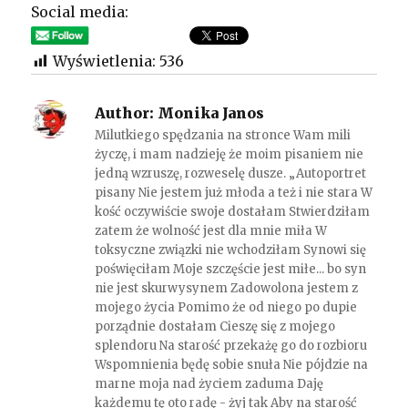
Social media:
Wyświetlenia:
536
Author:
Monika Janos
Milutkiego spędzania na stronce Wam mili
życzę, i mam nadzieję że moim pisaniem nie
jedną wzruszę, rozweselę dusze. „Autoportret
pisany Nie jestem już młoda a też i nie stara W
kość oczywiście swoje dostałam Stwierdziłam
zatem że wolność jest dla mnie miła W
toksyczne związki nie wchodziłam Synowi się
poświęciłam Moje szczęście jest miłe... bo syn
nie jest skurwysynem Zadowolona jestem z
mojego życia Pomimo że od niego po dupie
porządnie dostałam Cieszę się z mojego
splendoru Na starość przekażę go do rozbioru
Wspomnienia będę sobie snuła Nie pójdzie na
marne moja nad życiem zaduma Daję
każdemu tę oto radę - żyj tak Aby na starość